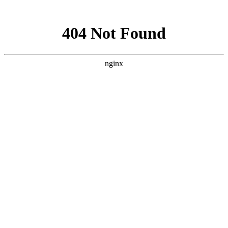
网站地图
文化衫定做分类
首页
工装
工服
西装
衬衫
职业装
工作服
T恤
企业服装
文化衫
关于我们
工装图片
工装加工厂家
西服定做
西服定制
商务西服厂家
西装订做