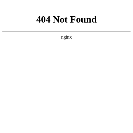
网站地图
文化衫定做分类
首页
工装
工服
西装
衬衫
职业装
工作服
T恤
企业服装
文化衫
关于我们
工装图片
工装加工厂家
西服定做
西服定制
商务西服厂家
西装订做