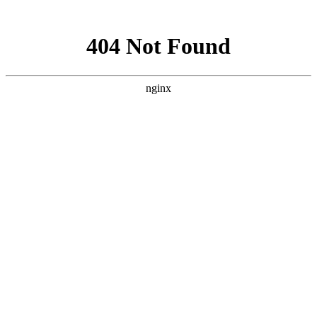
网站地图
文化衫定做分类
首页
工装
工服
西装
衬衫
职业装
工作服
T恤
企业服装
文化衫
关于我们
工装
西服
西装
工服
衬衫
职业装