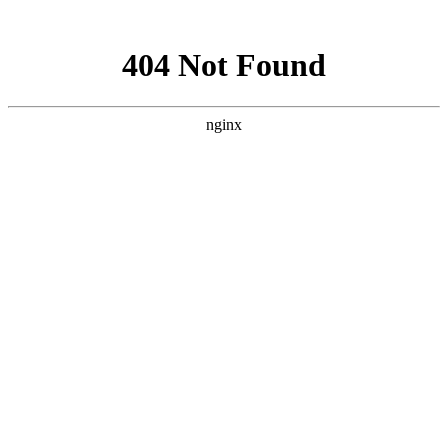
网站地图
文化衫定做分类
首页
工装
工服
西装
衬衫
职业装
工作服
T恤
企业服装
文化衫
关于我们
工装图片
工装加工厂家
西服定做
西服定制
商务西服厂家
西装订做