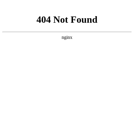
网站地图
文化衫定做分类
首页
工装
工服
西装
衬衫
职业装
工作服
T恤
企业服装
文化衫
关于我们
工装图片
工装加工厂家
西服定做
西服定制
商务西服厂家
西装订做