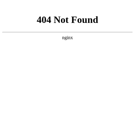
网站地图
文化衫定做分类
首页
工装
工服
西装
衬衫
职业装
工作服
T恤
企业服装
文化衫
关于我们
工装图片
工装加工厂家
西服定做
西服定制
商务西服厂家
西装订做